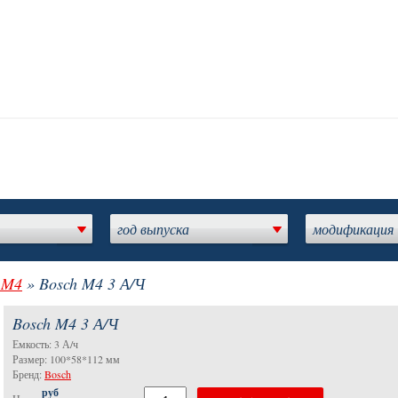
год выпуска
модификация
 M4
» Bosch M4 3 А/Ч
Bosch M4 3 А/Ч
Емкость: 3 А/ч
Размер: 100*58*112 мм
Бренд:
Bosch
руб