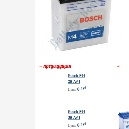
Bosch M4
20 А/Ч
руб
0
Цена:
Bosch M4
30 А/Ч
руб
0
Цена: