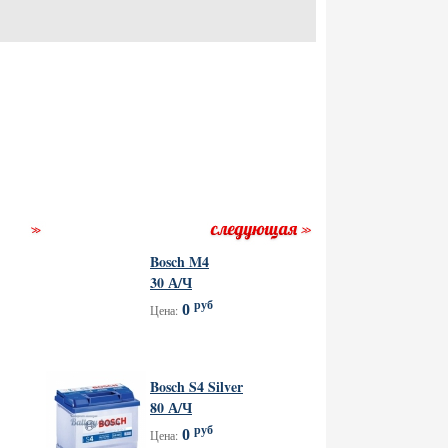
Bosch M4
30 А/Ч
руб
0
Цена:
Bosch S4 Silver
80 А/Ч
руб
0
Цена: