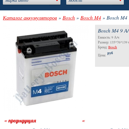
Каталог аккумуляторов
»
Bosch
»
Bosch M4
» Bosch M4 
Bosch M4 9 А
Емкость: 9 А/ч
Размер: 135*76*139
Бренд:
Bosch
руб
Цена: