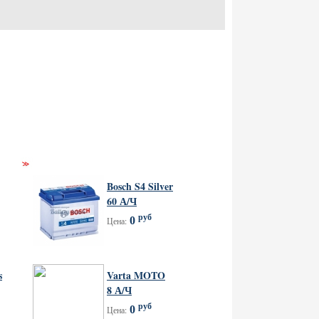
Bosch S4 Silver
60 А/Ч
руб
0
Цена:
s
Varta MOTO
8 А/Ч
руб
0
Цена: