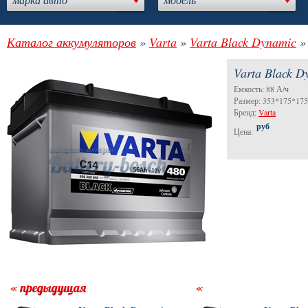
Каталог аккумуляторов
»
Varta
»
Varta Black Dynamic
» 
Varta Black D
Емкость: 88 А/ч
Размер: 353*175*17
Бренд:
Varta
руб
Цена: