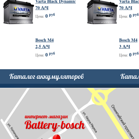
Varta Black Dynamic
Varta Bla
70 А/Ч
70 А/Ч
руб
руб
0
0
Цена:
Цена:
Bosch M4
Bosch M4
2,5 А/Ч
3 А/Ч
руб
руб
0
0
Цена:
Цена: