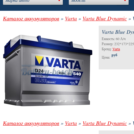
Каталог аккумуляторов
»
Varta
»
Varta Blue Dynamic
» 
Varta Blue Dy
Емкость: 60 А/ч
Размер: 232*173*22
Бренд:
Varta
руб
Цена:
Каталог аккумуляторов
»
Varta
»
Varta Blue Dynamic
» 