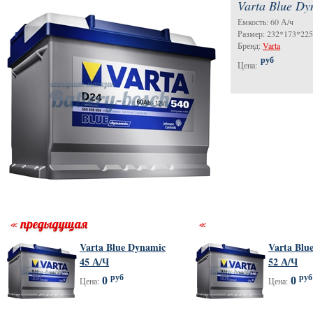
Varta Blue Dy
Емкость: 60 А/ч
Размер: 232*173*22
Бренд:
Varta
руб
Цена:
Varta Blue Dynamic
Varta Blu
45 А/Ч
52 А/Ч
руб
руб
0
0
Цена:
Цена: