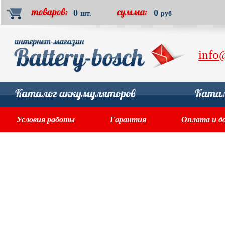
0
0
шт.
руб
info
Условия работы
Гарантия
Оплата и д