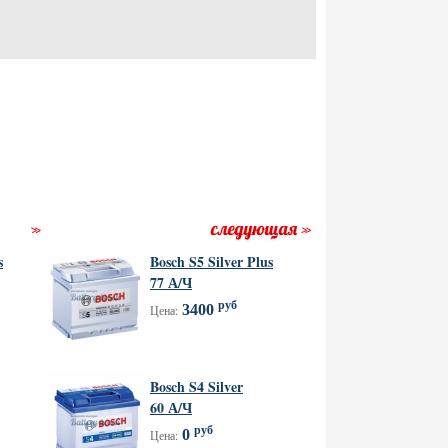
s
Bosch S5 Silver Plus
77 А/Ч
руб
3400
Цена:
Bosch S4 Silver
60 А/Ч
руб
0
Цена: