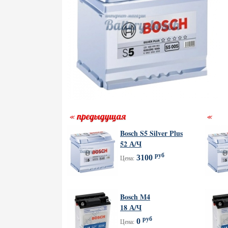
Bosch S5 Silver Plus
52 А/Ч
руб
3100
Цена:
Bosch M4
18 А/Ч
руб
0
Цена: