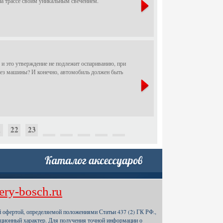
на трассе своим уникальным свечением.
 и это утверждение не подлежит оспариванию, при
а без машины? И конечно, автомобиль должен быть
1
22
23
24
25
26
27
28
29
1
52
53
54
55
56
57
58
59
ery-bosch.ru
1
82
83
й офертой, определяемой положениями Статьи 437 (2) ГК РФ.,
84
85
86
87
88
ционный характер. Для получения точной информации о