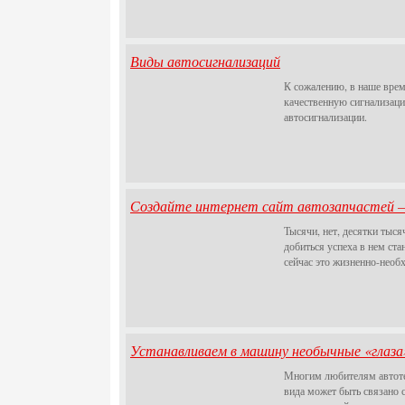
Виды автосигнализаций
К сожалению, в наше врем
качественную сигнализаци
автосигнализации.
Создайте интернет сайт автозапчастей – 
Тысячи, нет, десятки тыс
добиться успеха в нем ста
сейчас это жизненно-необ
Устанавливаем в машину необычные «глаза
Многим любителям автотех
вида может быть связано 