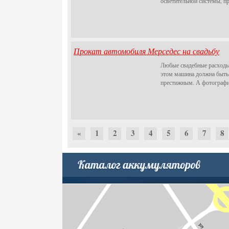
осветительной системы, п
Прокат автомобиля Мерседес на свадьбу
Любые свадебные расходы 
этом машина должна быть т
престижным. А фотографии
«
1
2
3
4
5
6
7
8
30
31
32
33
34
35
36
37
38
60
61
62
63
64
65
66
67
68