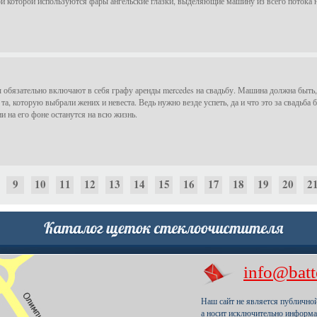
ри которой используются фары ангельские глазки, выделяющие машину из всего потока 
обязательно включают в себя графу аренды mercedes на свадьбу. Машина должна быть,
а, которую выбрали жених и невеста. Ведь нужно везде успеть, да и что это за свадьб
 на его фоне останутся на всю жизнь.
9
10
11
12
13
14
15
16
17
18
19
20
2
39
40
41
42
43
44
45
46
47
48
49
50
5
info@batt
69
70
71
72
73
74
75
76
77
78
79
80
8
Наш сайт не является публично
а носит исключительно информа