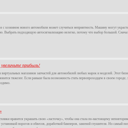
я с хозяином нового автомобиля может случиться неприятность. Машину могут украсть
ю. Выбрать подходящую автосигнализацию нелегко, потому что выбор большой. Сначал
увеличьте прибыль!
яч виртуальных магазинов запчастей для автомобилей любых марок и моделей. Этот биз
новится тяжелее. Если раньше была возможность стать первопроходцем в своем городе, з
ходимо.
»
ники нравится украшать свою «ласточку», чтобы она стала по-настоящему неповторим
с установкой порогов и обвесов, доработкой бамперов, заменой глушителя. Но самый по