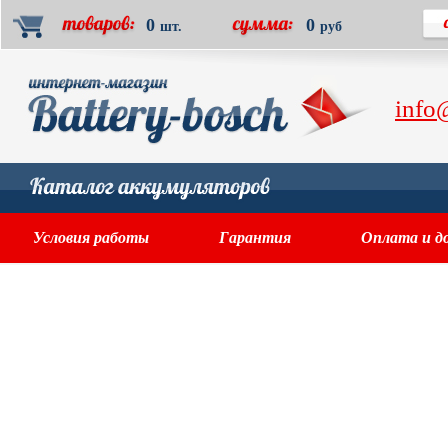
0
0
шт.
руб
info
Условия работы
Гарантия
Оплата и д